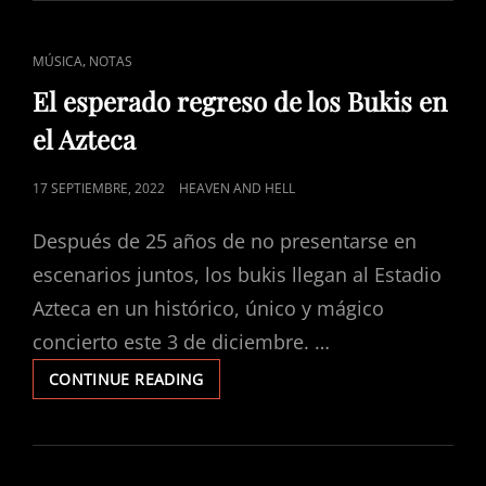
EL
CORONA
CAPITAL
CAT
,
MÚSICA
NOTAS
2022
LINKS
V3
El esperado regreso de los Bukis en
el Azteca
POSTED
17 SEPTIEMBRE, 2022
HEAVEN AND HELL
ON
Después de 25 años de no presentarse en
escenarios juntos, los bukis llegan al Estadio
Azteca en un histórico, único y mágico
concierto este 3 de diciembre. …
EL
CONTINUE READING
ESPERADO
REGRESO
DE
LOS