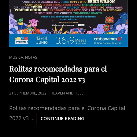
CAT
,
MÚSICA
NOTAS
LINKS
Rolitas recomendadas para el
Corona Capital 2022 v3
POSTED
21 SEPTIEMBRE, 2022
HEAVEN AND HELL
ON
Rolitas recomendadas para el Corona Capital
2022 v3 …
ROLITAS
CONTINUE READING
RECOMENDADAS
PARA