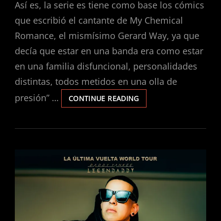
Así es, la serie es tiene como base los cómics
que escribió el cantante de My Chemical
Romance, el mismísimo Gerard Way, ya que
decía que estar en una banda era como estar
en una familia disfuncional, personalidades
distintas, todos metidos en una olla de
presión” …
¿SABÍAS
CONTINUE READING
QUE
LA
FAMOSA
SERIE
THE
UMBRELLA
ACADEMY
ESTÁ
BASADA
EN
MY