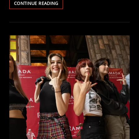
JP
CONTINUE READING
COOPER
POR
PRIMERA
VEZ
EN
LA
CIUDAD
DE
MÉXICO