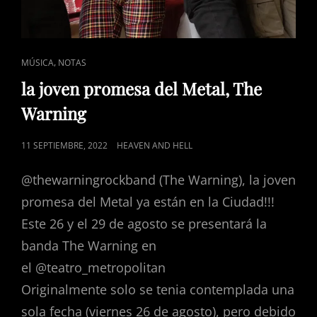
CAT
,
MÚSICA
NOTAS
LINKS
la joven promesa del Metal, The
Warning
POSTED
11 SEPTIEMBRE, 2022
HEAVEN AND HELL
ON
@thewarningrockband (The Warning), la joven
promesa del Metal ya están en la Ciudad!!!
Este 26 y el 29 de agosto se presentará la
banda The Warning en
el @teatro_metropolitan
Originalmente solo se tenia contemplada una
sola fecha (viernes 26 de agosto), pero debido