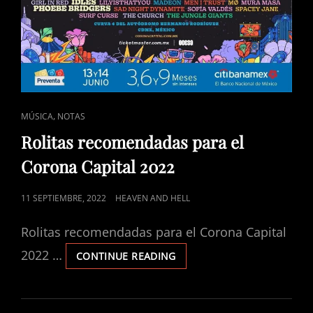
CAT
,
MÚSICA
NOTAS
LINKS
Rolitas recomendadas para el
Corona Capital 2022
POSTED
11 SEPTIEMBRE, 2022
HEAVEN AND HELL
ON
Rolitas recomendadas para el Corona Capital
2022 …
ROLITAS
CONTINUE READING
RECOMENDADAS
PARA
EL