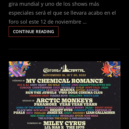
gira mundial y uno de los shows más
especiales será el que se llevara acabo en el
foro sol este 12 de noviembre …
LA
CONTINUE READING
FIESTA
LLEGA
AL
FORO
SOL,
MANÁ
EN
LA
CDMX