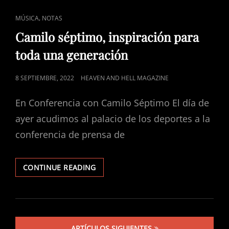
CORONA
CAPITAL
CAT
,
MÚSICA
NOTAS
2022
LINKS
Camilo séptimo, inspiración para
toda una generación
POSTED
8 SEPTIEMBRE, 2022
HEAVEN AND HELL MAGAZINE
ON
En Conferencia con Camilo Séptimo El día de
ayer acudimos al palacio de los deportes a la
conferencia de prensa de
CAMILO
CONTINUE READING
SÉPTIMO,
INSPIRACIÓN
PARA
TODA
Navegación
UNA
ARTÍCULOS SIGUIENTES