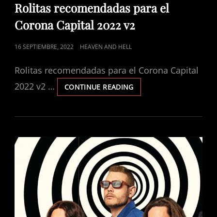
LINKS
Rolitas recomendadas para el
Corona Capital 2022 v2
POSTED
16 SEPTIEMBRE, 2022
HEAVEN AND HELL
ON
Rolitas recomendadas para el Corona Capital
2022 v2 …
ROLITAS
CONTINUE READING
RECOMENDADAS
PARA
EL
CORONA
CAPITAL
2022
V2