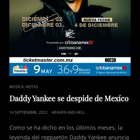
CHEMICAL
ROMANCE?
CAT
,
MÚSICA
NOTAS
LINKS
Daddy Yankee se despide de Mexíco
POSTED
14 SEPTIEMBRE, 2022
HEAVEN AND HELL
ON
Como se ha dicho en los últimos meses, la
leyenda del reggaetón Daddy Yankee anuncia