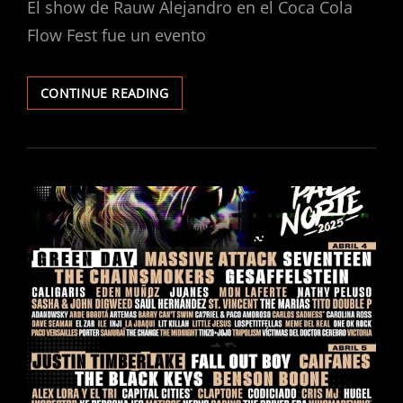
El show de Rauw Alejandro en el Coca Cola
Flow Fest fue un evento
RAUW
CONTINUE READING
ALEJANDRO
BRILLA
EN
EL
COCA
COLA
FLOW
FEST
CON
UN
SHOW
ESPECTACULAR