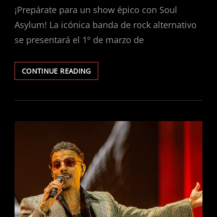
¡Prepárate para un show épico con Soul
Asylum! La icónica banda de rock alternativo
se presentará el 1º de marzo de
¡SOUL
CONTINUE READING
ASYLUM
EN
VIVO:
UN
CONCIERTO
IMPERDIBLE
EN
EL
FORO
PUEBLA!