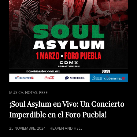
FEST
2024
CON
UN
HOMENAJE
A
SELENA
CAT
,
,
MÚSICA
NOTAS
RESE
LINKS
¡Soul Asylum en Vivo: Un Concierto
Imperdible en el Foro Puebla!
POSTED
25 NOVIEMBRE, 2024
HEAVEN AND HELL
ON