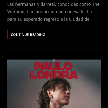
Las hermanas Villarreal, conocidas como The
Warning, han anunciado una nueva fecha
para su esperado regreso a la Ciudad de
THE
CONTINUE READING
WARNING
REGRESA
A
LA
CIUDAD
DE
MÉXICO:
NUEVA
FECHA
EN
EL
AUDITORIO
NACIONAL