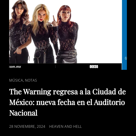
CAT
,
MÚSICA
NOTAS
LINKS
The Warning regresa a la Ciudad de
México: nueva fecha en el Auditorio
Nacional
POSTED
28 NOVIEMBRE, 2024
HEAVEN AND HELL
ON