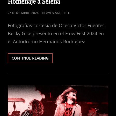
Homenaje a Selena
POSTED
25 NOVIEMBRE, 2024
HEAVEN AND HELL
ON
Fotografías cortesía de Ocesa Victor Fuentes
Becky G se presentó en el Flow Fest 2024 en
el Autódromo Hermanos Rodríguez
BECKY
CONTINUE READING
G
ENCANTA
A
MÁS
DE
60,000
FANS
EN
EL
FLOW