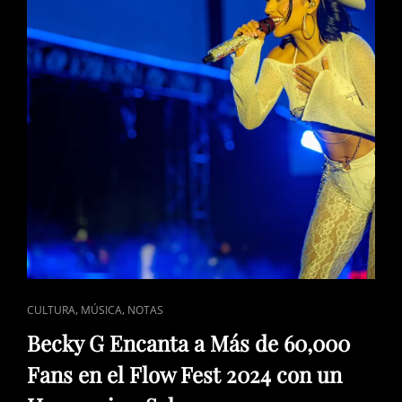
CAT
,
,
CULTURA
MÚSICA
NOTAS
LINKS
Becky G Encanta a Más de 60,000
Fans en el Flow Fest 2024 con un