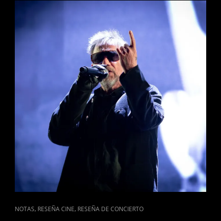
DE
COCA
COLA
FLOW
FEST
CAT
,
,
NOTAS
RESEÑA CINE
RESEÑA DE CONCIERTO