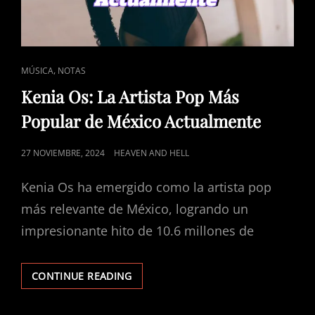
CAT
,
MÚSICA
NOTAS
LINKS
Kenia Os: La Artista Pop Más
Popular de México Actualmente
POSTED
27 NOVIEMBRE, 2024
HEAVEN AND HELL
ON
Kenia Os ha emergido como la artista pop
más relevante de México, logrando un
impresionante hito de 10.6 millones de
KENIA
CONTINUE READING
OS:
LA