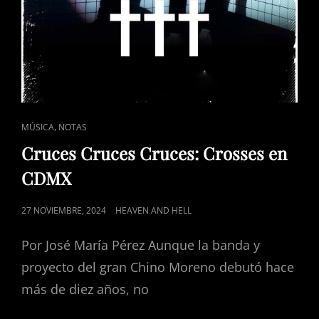
CAT
,
MÚSICA
NOTAS
LINKS
Cruces Cruces Cruces: Crosses en
CDMX
POSTED
27 NOVIEMBRE, 2024
HEAVEN AND HELL
ON
Por José María Pérez Aunque la banda y
proyecto del gran Chino Moreno debutó hace
más de diez años, no