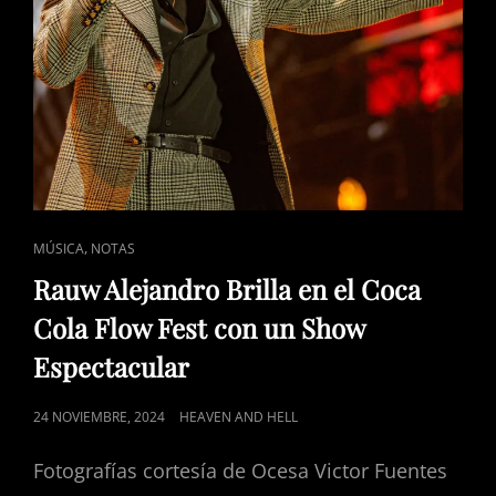
CAT
,
MÚSICA
NOTAS
LINKS
Rauw Alejandro Brilla en el Coca
Cola Flow Fest con un Show
Espectacular
POSTED
24 NOVIEMBRE, 2024
HEAVEN AND HELL
ON
Fotografías cortesía de Ocesa Victor Fuentes