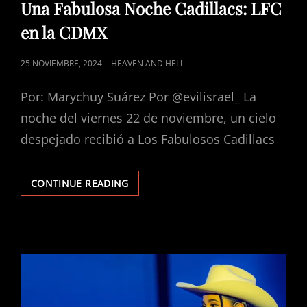
LINKS
Una Fabulosa Noche Cadillacs: LFC
en la CDMX
POSTED
25 NOVIEMBRE, 2024
HEAVEN AND HELL
ON
Por: Marychuy Suárez Por @evilisrael_ La
noche del viernes 22 de noviembre, un cielo
despejado recibió a Los Fabulosos Cadillacs
UNA
CONTINUE READING
FABULOSA
NOCHE
CADILLACS:
LFC
EN
LA
CDMX