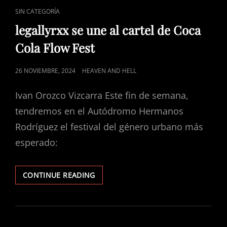
CAT
SIN CATEGORÍA
LINKS
legallyrxx se une al cartel de Coca
Cola Flow Fest
POSTED
26 NOVIEMBRE, 2024
HEAVEN AND HELL
ON
Ivan Orozco Vizcarra Este fin de semana,
tendremos en el Autódromo Hermanos
Rodríguez el festival del género urbano más
esperado:
LEGALLYRXX
CONTINUE READING
SE
UNE
AL
CARTEL