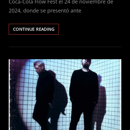
Coca-Cola Flow Fest el 24 de noviembre de
2024, donde se presentó ante
PAULO
CONTINUE READING
LONDRA
DESLUMBRA
EN
EL
COCA-
COLA
FLOW
FEST
Y
ANUNCIA
SU
GIRA
POR
MÉXICO
EN
2025