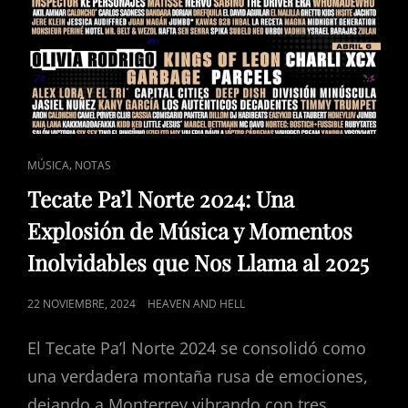
CAT
,
MÚSICA
NOTAS
LINKS
Tecate Pa’l Norte 2024: Una
Explosión de Música y Momentos
Inolvidables que Nos Llama al 2025
POSTED
22 NOVIEMBRE, 2024
HEAVEN AND HELL
ON
El Tecate Pa’l Norte 2024 se consolidó como
una verdadera montaña rusa de emociones,
dejando a Monterrey vibrando con tres