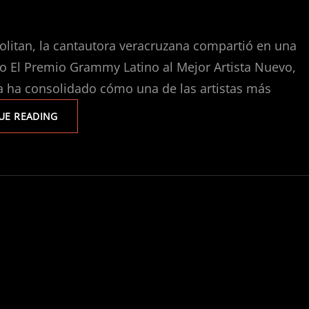
politan, la cantautora veracruzana compartió en una
do El Premio Grammy Latino al Mejor Artista Nuevo,
la ha consolidado cómo una de las artistas más
SILVANA
UE READING
ESTRADA
PREVIO
AL
METROPOLITAN