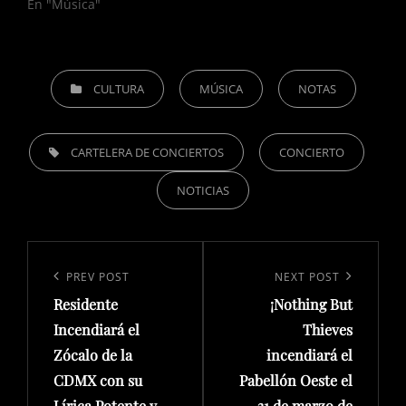
En "Música"
CATEGORIES
CULTURA
MÚSICA
NOTAS
TAGS,
CARTELERA DE CONCIERTOS
CONCIERTO
NOTICIAS
Navegación
de
Previous
PREV POST
Next
NEXT POST
entradas
Residente
¡Nothing But
Post
Post
Incendiará el
Thieves
Zócalo de la
incendiará el
CDMX con su
Pabellón Oeste el
Lírica Potente y
31 de marzo de