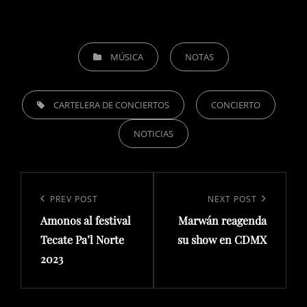
CATEGORIES
MÚSICA
NOTAS
TAGS,
CARTELERA DE CONCIERTOS
CONCIERTO
NOTICIAS
Navegación
de
Previous
PREV POST
Next
NEXT POST
entradas
Amonos al festival
Marwán reagenda
Post
Post
Tecate Pa’l Norte
su show en CDMX
2023