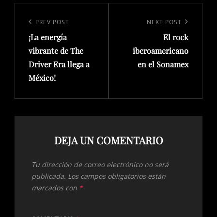
Navegación
de
Previous
PREV POST
Next
NEXT POST
entradas
¡La energía
El rock
Post
Post
vibrante de The
iberoamericano
Driver Era llega a
en el Sonamex
México!
DEJA UN COMENTARIO
Tu dirección de correo electrónico no será
publicada.
Los campos obligatorios están
marcados con
*