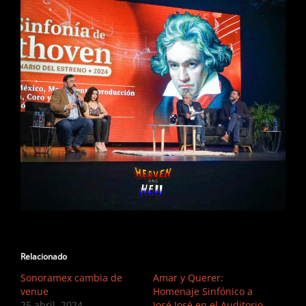
Relacionado
Sonoramex cambia de
Amar y Querer:
venue
Homenaje Sinfónico a
25 abril, 2024
José José en el Auditorio