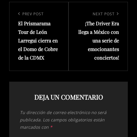
Navegación
de
Previous
PREV POST
Next
NEXT POST
entradas
El Prismarama
¡The Driver Era
Post
Post
Tour de León
llega a México con
Larregui cierra en
una serie de
el Domo de Cobre
emocionantes
de la CDMX
conciertos!
DEJA UN COMENTARIO
Tu dirección de correo electrónico no será
publicada.
Los campos obligatorios están
marcados con
*