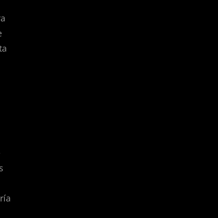
ra
e
ta
a
e
s
ría