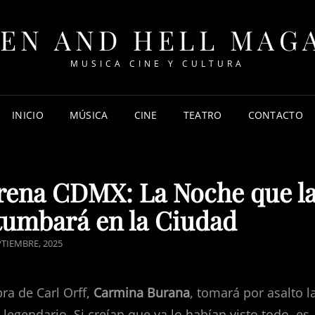
EN AND HELL MAG
MUSICA CINE Y CULTURA
INICIO
MÚSICA
CINE
TEATRO
CONTACTO
rena CDMX: La Noche que l
tumbará en la Ciudad
ED
PTIEMBRE, 2025
ra de Carl Orff,
Carmina Burana
, tomará por asalto l
egendario. Si creían que ya lo habían visto todo, es