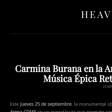
HEAV
Carmina Burana en la A
Música Épica Re
POST
23 SE
ON
Este
jueves 25 de septiembre
, la monumental ob
Arena CDMX
en un espectáculo que promete ser l