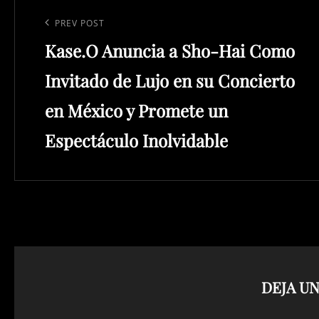
Navegación
de
Previous
PREV POST
entradas
Kase.O Anuncia a Sho-Hai Como
Post
Invitado de Lujo en su Concierto
en México y Promete un
Espectáculo Inolvidable
DEJA U