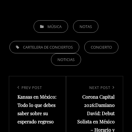
CATEGORIES
MÚSICA
NOTAS
TAGS,
CARTELERA DE CONCIERTOS
CONCIERTO
NOTICIAS
Navegación
de
Previous
PREV POST
Next
NEXT POST
entradas
Kansas en México:
Corona Capital
Post
Post
Todo lo que debes
2026:Damiano
saber sobre su
David: Debut
esperado regreso
Solista en México
– Horario y