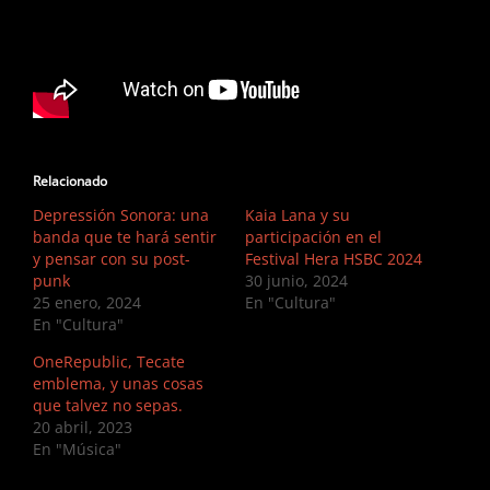
Relacionado
Depressión Sonora: una
Kaia Lana y su
banda que te hará sentir
participación en el
y pensar con su post-
Festival Hera HSBC 2024
punk
30 junio, 2024
25 enero, 2024
En "Cultura"
En "Cultura"
OneRepublic, Tecate
emblema, y unas cosas
que talvez no sepas.
20 abril, 2023
En "Música"