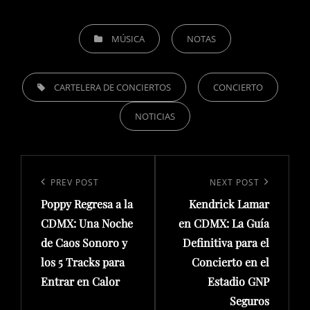
CATEGORIES
MÚSICA
NOTAS
TAGS,
CARTELERA DE CONCIERTOS
CONCIERTO
NOTICIAS
Navegación
de
Previous
PREV POST
Next
NEXT POST
entradas
Poppy Regresa a la
Kendrick Lamar
Post
Post
CDMX: Una Noche
en CDMX: La Guía
de Caos Sonoro y
Definitiva para el
los 5 Tracks para
Concierto en el
Entrar en Calor
Estadio GNP
Seguros