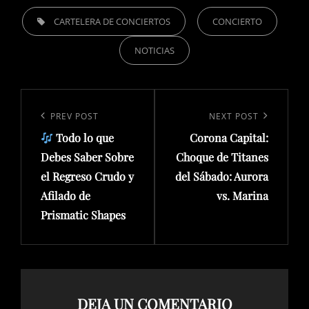
TAGS,
CARTELERA DE CONCIERTOS
CONCIERTO
NOTICIAS
Navegación
de
Previous
PREV POST
Next
NEXT POST
entradas
Todo lo que
Corona Capital:
Post
Post
Debes Saber Sobre
Choque de Titanes
el Regreso Crudo y
del Sábado: Aurora
Afilado de
vs. Marina
Prismatic Shapes
DEJA UN COMENTARIO