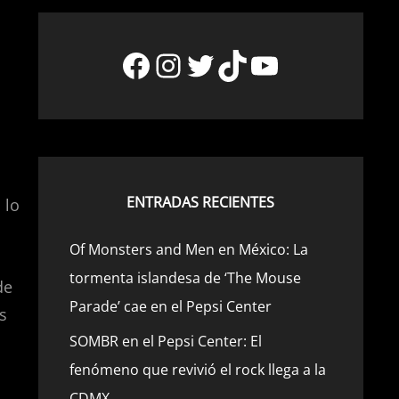
Facebook
Instagram
Twitter
TikTok
YouTube
ENTRADAS RECIENTES
 lo
Of Monsters and Men en México: La
tormenta islandesa de ‘The Mouse
de
Parade’ cae en el Pepsi Center
s
SOMBR en el Pepsi Center: El
fenómeno que revivió el rock llega a la
CDMX