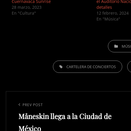
Cuernavaca Sunrise
el Auditorio Naci
28 marzo, 2023
detalles
En "Cultura"
12 febrero, 2024
En "Música"
CATEGORIES
MÚS
TAGS,
CARTELERA DE CONCIERTOS
Navegación
de
Previous
PREV POST
entradas
Måneskin llega a la Ciudad de
Post
México