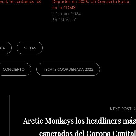
onal, te contamos los
Deportes en 2025: Un Concierto Épico
en la CDMX
27 junio, 2024
En "Música"
ICA
NOTAS
CONCIERTO
TECATE COORDENADA 2022
Next
NEXT POST
Arctic Monkeys los headliners más
Post
esperados del Corona Capital