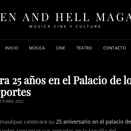
EN AND HELL MAG
MUSICA CINE Y CULTURA
INICIO
MÚSICA
CINE
TEATRO
CONTACTO
a 25 años en el Palacio de l
portes
TED
CTUBRE, 2022
amaulipas celebrará su
25 aniversario en el palacio de
puedes conseguir sus entradas en la taquilla del