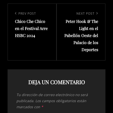
Navegación
de
Previous
PREV POST
Next
NEXT POST
entradas
Chico Che Chico
Peter Hook & The
Post
Post
en el Festival Arre
Light en el
HSBC 2024
Pabellón Oeste del
Palacio de los
Deportes
DEJA UN COMENTARIO
Tu dirección de correo electrónico no será
publicada.
Los campos obligatorios están
marcados con
*