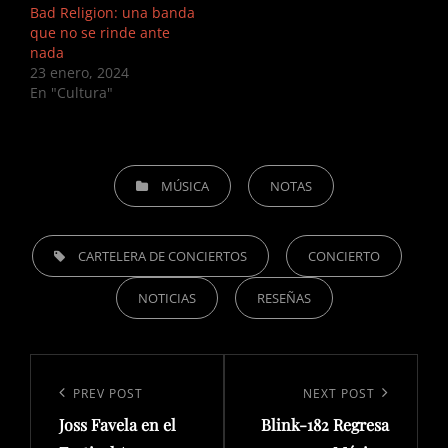
Bad Religion: una banda
que no se rinde ante
nada
23 enero, 2024
En "Cultura"
CATEGORIES
MÚSICA
NOTAS
TAGS,
CARTELERA DE CONCIERTOS
CONCIERTO
NOTICIAS
RESEÑAS
Navegación
de
Previous
PREV POST
Next
NEXT POST
entradas
Joss Favela en el
Blink-182 Regresa
Post
Post