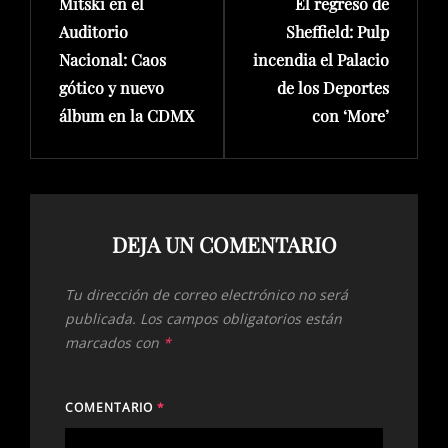
entradas
Mitski en el
El regreso de
Post
Post
Auditorio
Sheffield: Pulp
Nacional: Caos
incendia el Palacio
gótico y nuevo
de los Deportes
álbum en la CDMX
con ‘More’
DEJA UN COMENTARIO
Tu dirección de correo electrónico no será
publicada.
Los campos obligatorios están
marcados con
*
COMENTARIO
*