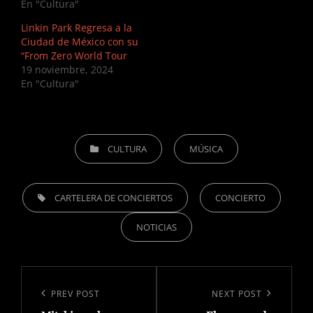
En "Cultura"
Linkin Park Regresa a la
Ciudad de México con su
“From Zero World Tour
19 noviembre, 2024
En "Cultura"
CATEGORIES
CULTURA
MÚSICA
TAGS,
CARTELERA DE CONCIERTOS
CONCIERTO
NOTICIAS
Navegación
de
Previous
PREV POST
Next
NEXT POST