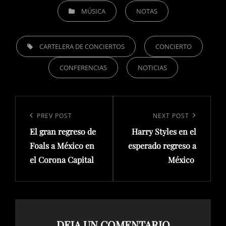
CATEGORIES
MÚSICA
NOTAS
TAGS,
CARTELERA DE CONCIERTOS
CONCIERTO
CONFERENCIAS
NOTICIAS
Navegación
de
Previous
PREV POST
Next
NEXT POST
entradas
El gran regreso de
Harry Styles en el
Post
Post
Foals a México en
esperado regreso a
el Corona Capital
México
DEJA UN COMENTARIO