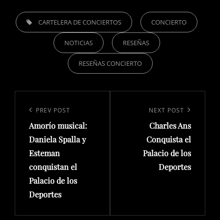
TAGS,
CARTELERA DE CONCIERTOS
CONCIERTO
NOTICIAS
RESEÑAS
RESEÑAS CONCIERTO
Navegación
de
Previous
PREV POST
Next
NEXT POST
entradas
Amorío musical:
Charles Ans
Post
Post
Daniela Spalla y
Conquista el
Esteman
Palacio de los
conquistan el
Deportes
Palacio de los
Deportes