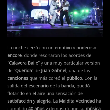
La noche cerró con un
emotivo
y
poderoso
encore
, donde resonaron los acordes de
“
Calavera Baile
” y una muy particular versión
de “
Querida
” de
Juan Gabriel
, una de las
canciones
que más coreó el
público
. Con la
salida del
escenario
de la
banda
, quedó
flotando en el aire una sensación de
satisfacción
y
alegría
.
La Maldita Vecindad
ha
cumplido
40 años
y demostró que su
música