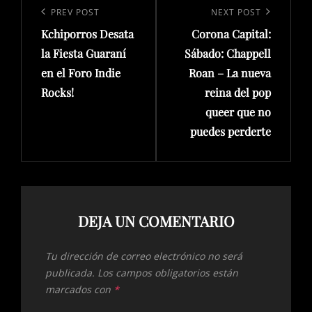
de
Previous
PREV POST
Next
NEXT POST
entradas
Kchiporros Desata
Corona Capital:
Post
Post
la Fiesta Guaraní
Sábado: Chappell
en el Foro Indie
Roan – La nueva
Rocks!
reina del pop
queer que no
puedes perderte
DEJA UN COMENTARIO
Tu dirección de correo electrónico no será
publicada.
Los campos obligatorios están
marcados con
*