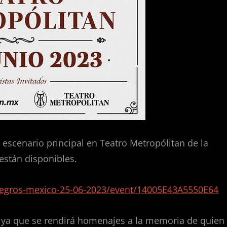
 escenario principal en Teatro Metropólitan de la
 están disponibles.
negros-mexico-25-06-2023/event/14005E43A5550E64
 ya que se rendirá homenajes a la memoria de quien