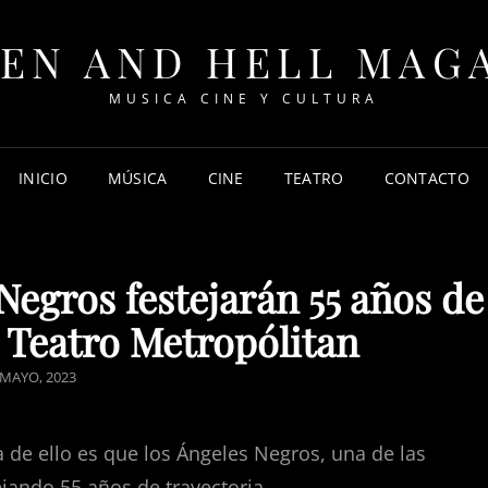
EN AND HELL MAG
MUSICA CINE Y CULTURA
INICIO
MÚSICA
CINE
TEATRO
CONTACTO
egros festejarán 55 años de
l Teatro Metropólitan
STED
 MAYO, 2023
N
de ello es que los Ángeles Negros, una de las
jando 55 años de trayectoria.