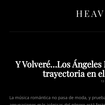
HEAV
Y Volveré…Los Ángeles N
trayectoria en e
PO
13
O
La música romántica no pasa de moda, y prueba 
agrupaciones más icónicas del género está feste