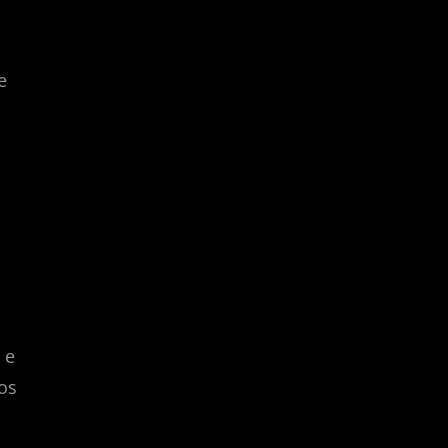
e
 e
os