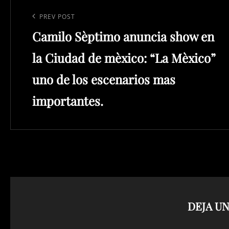
Navegación
de
Previous
PREV POST
entradas
Camilo Sèptimo anuncia show en
Post
la Ciudad de mèxico: “La Mèxico”
uno de los escenarios mas
importantes.
DEJA U