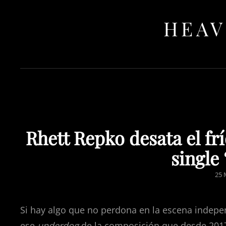
HEAV
Rhett Repko desata el fr
single
PO
25 
ON
Si hay algo que no perdona en la escena indepen
ese
underdog
de la composición que desde 2017 v