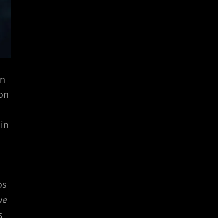
en
ron
sin
os
ue
s