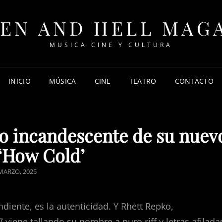
EN AND HELL MAG
MUSICA CINE Y CULTURA
INICIO
MÚSICA
CINE
TEATRO
CONTACTO
ío incandescente de su nuev
 ‘How Cold’
STED
MARZO, 2025
diente, es la autenticidad. Y Rhett Repko,
iene tallando su nombre a puro riff y letras afilada