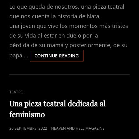
Lo que queda de nosotros, una pieza teatral
que nos cuenta la historia de Nata,
una joven que vive los momentos más tristes
de su vida al estar en duelo por la
pérdida de su mamá y posteriormente, de su
papá …
UNA
CONTINUE READING
OBRA
PARA
REENCONTRARTE
CON
TU
CAT
TEATRO
AMIGO
LINKS
INCONDICIONAL
Una pieza teatral dedicada al
feminismo
POSTED
26 SEPTIEMBRE, 2022
HEAVEN AND HELL MAGAZINE
ON