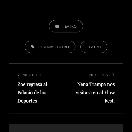
CATEGORIES
TEATRO
TAGS,
RESEÑAS TEATRO
TEATRO
Navegación
de
Previous
PREV POST
Next
NEXT POST
entradas
Zoe regresa al
Nena Trampa nos
Post
Post
Palacio de los
visitara en al Flow
Deportes
Fest.