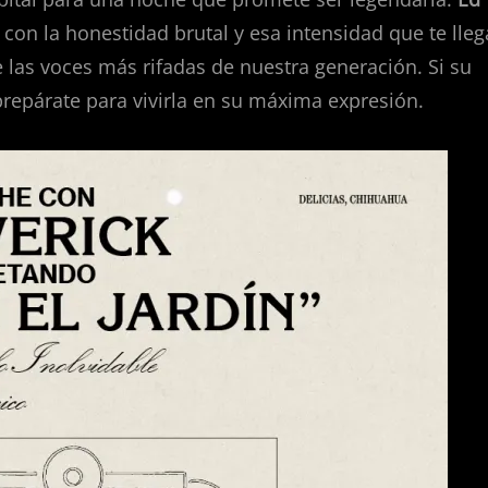
con la honestidad brutal y esa intensidad que te lleg
las voces más rifadas de nuestra generación. Si su
párate para vivirla en su máxima expresión.