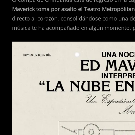
Maverick toma por asalto el Teatro Metropólitan
directo al corazón, consolidándose como una de 
música te ha acompañado en algún momento, pre