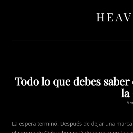
HEAV
Todo lo que debes saber 
l
PO
8 A
ON
La espera terminó. Después de dejar una marca
el compa de Chihuahua está de regreso en la ca