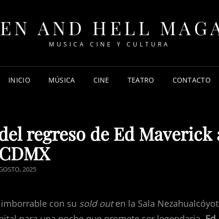
EN AND HELL MAG
MUSICA CINE Y CULTURA
INICIO
MÚSICA
CINE
TEATRO
CONTACTO
del regreso de Ed Maverick 
a CDMX
STED
GOSTO, 2025
 imborrable con su
sold out
en la Sala Nezahualcóyot
pital para una noche que promete ser legendaria.
Ed