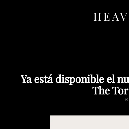
HEAV
Ya está disponible el n
The Tor
PO
19
O