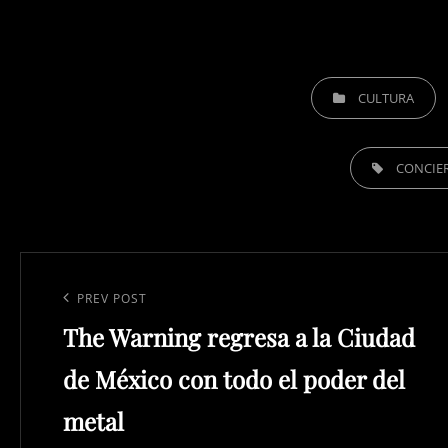
CATEGORIES
CULTURA
TAGS,
CONCIE
Navegación
de
Previous
PREV POST
entradas
The Warning regresa a la Ciudad
Post
de México con todo el poder del
metal