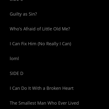
Guilty as Sin?
Who’s Afraid of Little Old Me?
I Can Fix Him (No Really I Can)
loml
SIDE D
I Can Do It With a Broken Heart
The Smallest Man Who Ever Lived