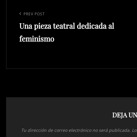
Navegación
de
Previous
PREV POST
entradas
Una pieza teatral dedicada al
Post
feminismo
DEJA U
Tu dirección de correo electrónico no será publicada.
Lo