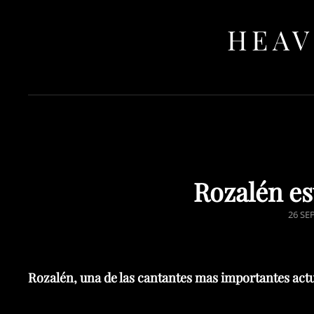
HEAV
Rozalén es
POST
26 SE
ON
Rozalén, una de las cantantes mas importantes ac