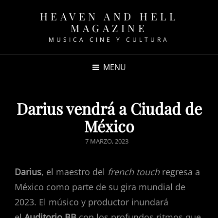
HEAVEN AND HELL
MAGAZINE
MUSICA CINE Y CULTURA
MENU
Darius vendrá a Ciudad de
México
POSTED
7 MARZO, 2023
ON
Darius
, el maestro del
french touch
regresa a
México como parte de su gira mundial de
2023. El músico y productor inundará
el
Auditorio BB
con los profundos ritmos que