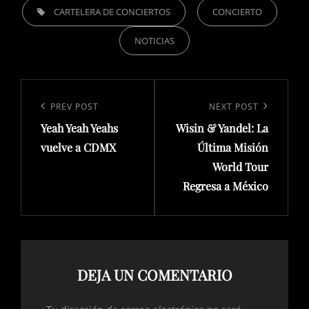
TAGS,
CARTELERA DE CONCIERTOS
CONCIERTO
NOTICIAS
Navegación
de
Previous
PREV POST
Next
NEXT POST
entradas
Yeah Yeah Yeahs
Wisin & Yandel: La
Post
Post
vuelve a CDMX
Última Misión
World Tour
Regresa a México
DEJA UN COMENTARIO