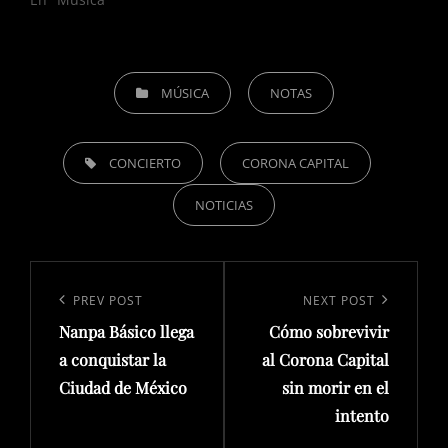
CATEGORIES
MÚSICA
NOTAS
TAGS,
CONCIERTO
CORONA CAPITAL
NOTICIAS
Navegación
de
Previous
PREV POST
Next
NEXT POST
entradas
Nanpa Básico llega
Cómo sobrevivir
Post
Post
a conquistar la
al Corona Capital
Ciudad de México
sin morir en el
intento