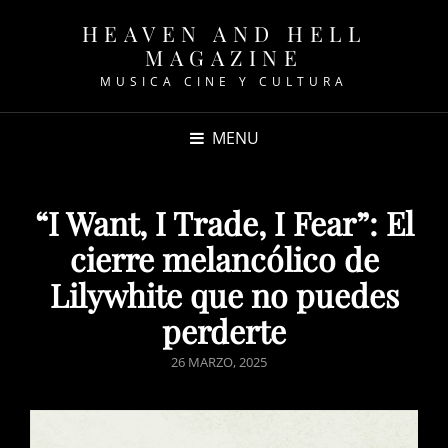
HEAVEN AND HELL
MAGAZINE
MUSICA CINE Y CULTURA
MENU
“I Want, I Trade, I Fear”: El
cierre melancólico de
Lilywhite que no puedes
perderte
POSTED
26 MARZO, 2025
ON