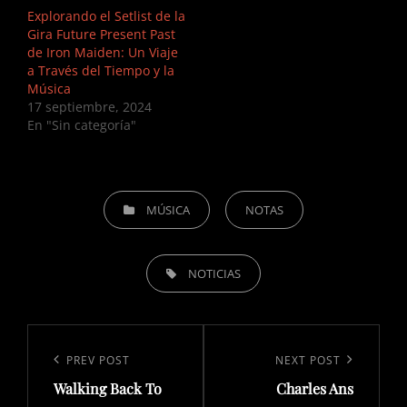
Explorando el Setlist de la
Gira Future Present Past
de Iron Maiden: Un Viaje
a Través del Tiempo y la
Música
17 septiembre, 2024
En "Sin categoría"
CATEGORIES
MÚSICA
NOTAS
TAGS,
NOTICIAS
Navegación
de
Previous
PREV POST
Next
NEXT POST
entradas
Walking Back To
Charles Ans
Post
Post