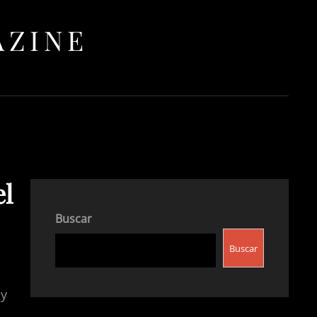
AZINE
el
Buscar
Buscar
ny
,