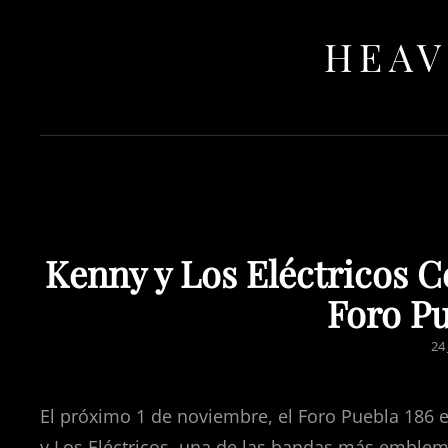
HEAV
Kenny y Los Eléctricos C
Foro P
PO
24
O
El próximo 1 de noviembre, el Foro Puebla 186 e
y Los Eléctricos, una de las bandas más emblemá