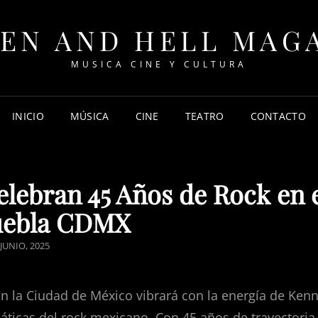
EN AND HELL MAG
MUSICA CINE Y CULTURA
INICIO
MÚSICA
CINE
TEATRO
CONTACTO
elebran 45 Años de Rock en 
uebla CDMX
STED
 JUNIO, 2025
N
n la Ciudad de México vibrará con la energía de Ken
ticas del rock mexicano. Con 45 años de trayectoria