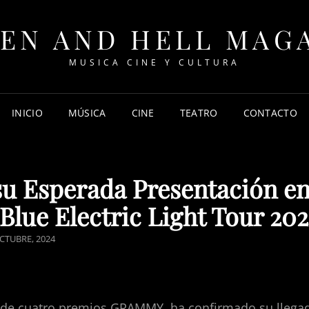
EN AND HELL MAG
MUSICA CINE Y CULTURA
INICIO
MÚSICA
CINE
TEATRO
CONTACTO
su Esperada Presentación e
Blue Electric Light Tour 20
TED
CTUBRE, 2024
 de cuatro premios GRAMMY, ha confirmado su llega