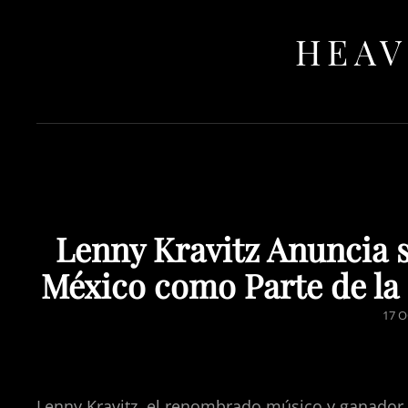
HEAV
Lenny Kravitz Anuncia 
México como Parte de la 
POS
17 O
ON
Lenny Kravitz, el renombrado músico y ganador