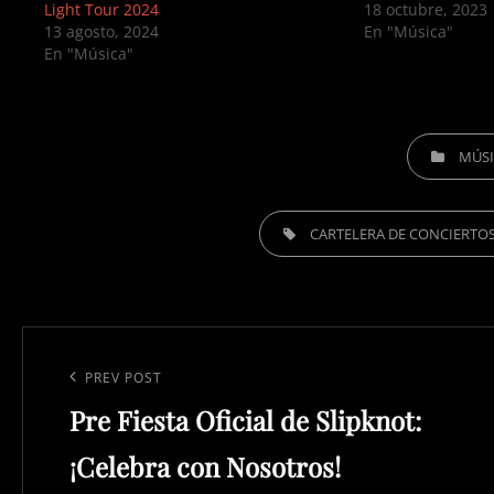
Light Tour 2024
18 octubre, 2023
13 agosto, 2024
En "Música"
En "Música"
CATEGORIES
MÚS
TAGS,
CARTELERA DE CONCIERTO
Navegación
de
Previous
PREV POST
entradas
Pre Fiesta Oficial de Slipknot:
Post
¡Celebra con Nosotros!