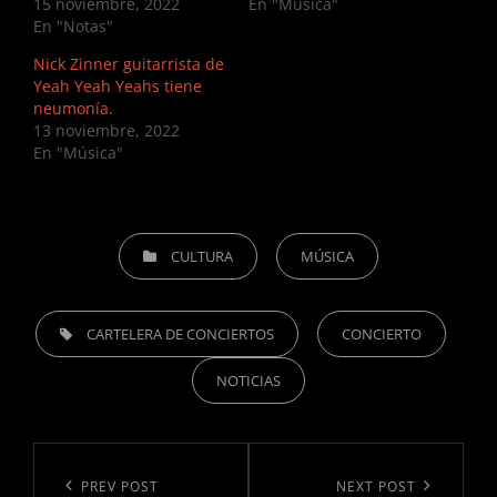
15 noviembre, 2022
En "Música"
En "Notas"
Nick Zinner guitarrista de
Yeah Yeah Yeahs tiene
neumonía.
13 noviembre, 2022
En "Música"
CATEGORIES
CULTURA
MÚSICA
TAGS,
CARTELERA DE CONCIERTOS
CONCIERTO
NOTICIAS
Navegación
de
Previous
PREV POST
Next
NEXT POST