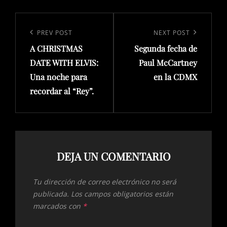
Navegación
de
Previous
PREV POST
Next
NEXT POST
entradas
A CHRISTMAS
Segunda fecha de
Post
Post
DATE WITH ELVIS:
Paul McCartney
Una noche para
en la CDMX
recordar al “Rey”.
DEJA UN COMENTARIO
Tu dirección de correo electrónico no será
publicada.
Los campos obligatorios están
marcados con
*