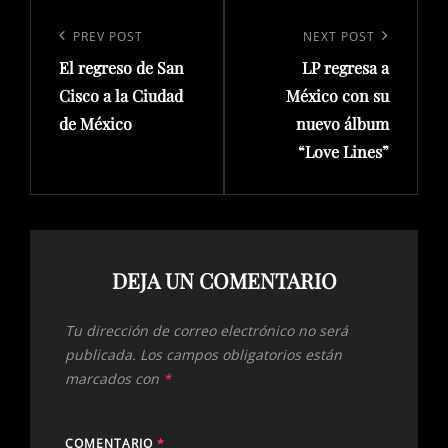
Navegación
de
Previous
PREV POST
Next
NEXT POST
entradas
El regreso de San
LP regresa a
Post
Post
Cisco a la Ciudad
México con su
de México
nuevo álbum
“Love Lines”
DEJA UN COMENTARIO
Tu dirección de correo electrónico no será
publicada.
Los campos obligatorios están
marcados con
*
COMENTARIO
*