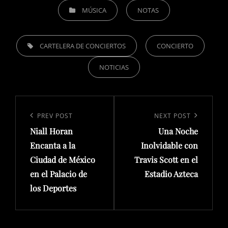
CATEGORIES
MÚSICA
NOTAS
TAGS,
CARTELERA DE CONCIERTOS
CONCIERTO
NOTICIAS
Navegación
de
Previous
PREV POST
Next
NEXT POST
entradas
Niall Horan
Una Noche
Post
Post
Encanta a la
Inolvidable con
Ciudad de México
Travis Scott en el
en el Palacio de
Estadio Azteca
los Deportes