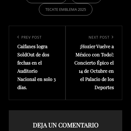
TECATE EMBLEMA 2025
Navegación
de
Previous
PREV POST
Next
NEXT POST
entradas
Caifanes logra
¡Hozier Vuelve a
Post
Post
SoldOut de dos
México con Todo!:
fechas en el
Concierto Épico el
Auditorio
14 de Octubre en
Nacional en solo 3
el Palacio de los
días.
Deportes
DEJA UN COMENTARIO