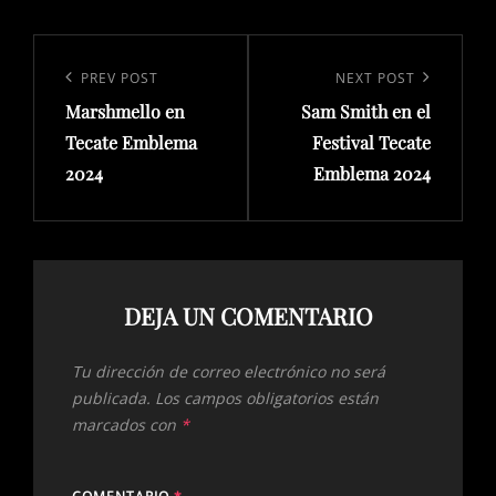
Navegación
de
Previous
PREV POST
Next
NEXT POST
entradas
Marshmello en
Sam Smith en el
Post
Post
Tecate Emblema
Festival Tecate
2024
Emblema 2024
DEJA UN COMENTARIO
Tu dirección de correo electrónico no será
publicada.
Los campos obligatorios están
marcados con
*