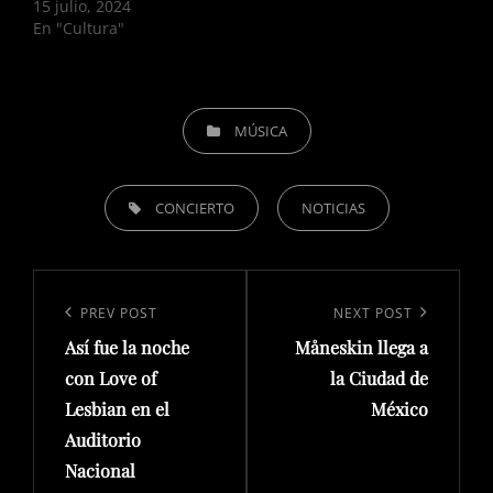
15 julio, 2024
En "Cultura"
CATEGORIES
MÚSICA
TAGS,
CONCIERTO
NOTICIAS
Navegación
de
Previous
PREV POST
Next
NEXT POST
entradas
Así fue la noche
Måneskin llega a
Post
Post
con Love of
la Ciudad de
Lesbian en el
México
Auditorio
Nacional