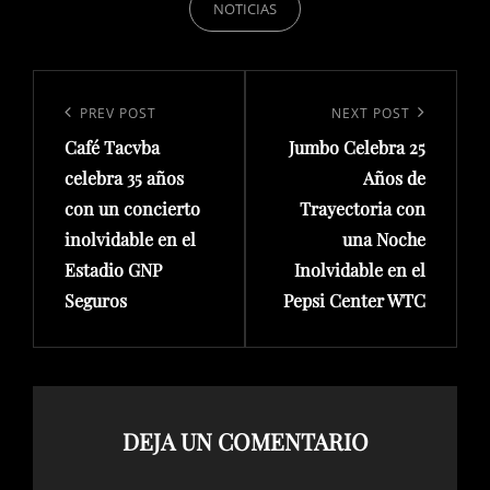
NOTICIAS
Navegación
de
Previous
PREV POST
Next
NEXT POST
entradas
Café Tacvba
Jumbo Celebra 25
Post
Post
celebra 35 años
Años de
con un concierto
Trayectoria con
inolvidable en el
una Noche
Estadio GNP
Inolvidable en el
Seguros
Pepsi Center WTC
DEJA UN COMENTARIO