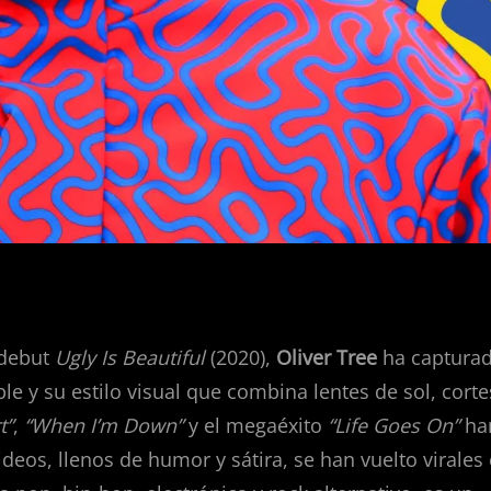
 debut
Ugly Is Beautiful
(2020),
Oliver Tree
ha captura
le y su estilo visual que combina lentes de sol, corte
t”
,
“When I’m Down”
y el megaéxito
“Life Goes On”
ha
eos, llenos de humor y sátira, se han vuelto virales