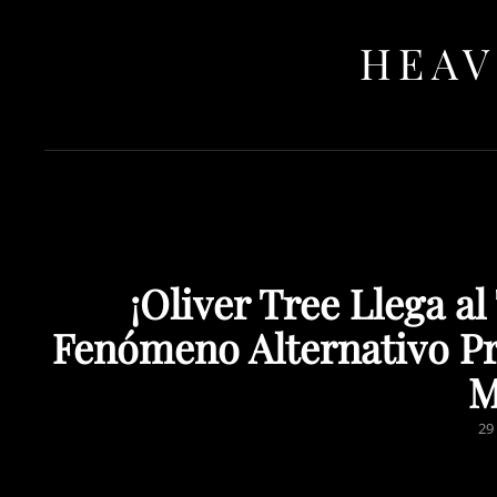
HEAV
¡Oliver Tree Llega a
Fenómeno Alternativo P
M
PO
29
O