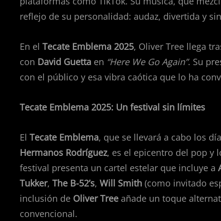
plataformas como TikTok. Su música, que mezcla 
reflejo de su personalidad: audaz, divertida y si
En el
Tecate Emblema 2025
, Oliver Tree llega tr
con
David Guetta
en
“Here We Go Again”
. Su pr
con el público y esa vibra caótica que lo ha conve
Tecate Emblema 2025: Un festival sin límites
El
Tecate Emblema
, que se llevará a cabo los dí
Hermanos Rodríguez
, es el epicentro del pop y
festival presenta un cartel estelar que incluye a
Tukker
,
The B-52’s
,
Will Smith
(como invitado esp
inclusión de
Oliver Tree
añade un toque alternati
convencional.