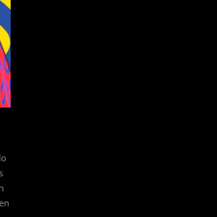
do
s
n
 en