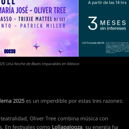
25: Una Noche de Beats Imparables en México
lema 2025
es un imperdible por estas tres razones:
 teatralidad, Oliver Tree combina música con
s. En festivales como
Lollapalooza
, su energía ha