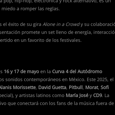
pop, hip-hop, electrónica y rock alternativo, es un
n miedo a romper las reglas.
as el éxito de su gira
Alone in a Crowd
y su colaboraci
esentación promete un set lleno de energía, interacci
rtido en un favorito de los festivales.
as
16 y 17 de mayo
en la
Curva 4 del Autódromo
 los sonidos contemporáneos en México. Este 2025, el
Alanis Morissette
,
David Guetta
,
Pitbull
,
Morat
,
Sofi
ecial), y artistas latinos como
María José
y
CD9
. La
vo que conectará con los fans de la música fuera de 