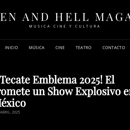
EN AND HELL MAG
MUSICA CINE Y CULTURA
INICIO
MÚSICA
CINE
TEATRO
CONTACTO
l Tecate Emblema 2025! El
romete un Show Explosivo e
éxico
STED
 ABRIL, 2025
N