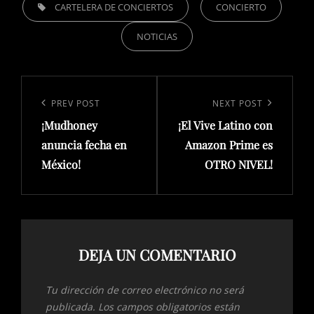
TAGS,
CARTELERA DE CONCIERTOS
CONCIERTO
NOTICIAS
Navegación
de
Previous
PREV POST
Next
NEXT POST
entradas
¡Mudhoney
¡El Vive Latino con
Post
Post
anuncia fecha en
Amazon Prime es
México!
OTRO NIVEL!
DEJA UN COMENTARIO
Tu dirección de correo electrónico no será
publicada.
Los campos obligatorios están