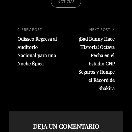
NOTICIAS
Navegación
de
Previous
PREV POST
Next
NEXT POST
entradas
Odisseo Regresa al
¡Bad Bunny Hace
Post
Post
Auditorio
Historia! Octava
Nacional para una
Fecha en el
Noche Épica
Estadio GNP
Seguros y Rompe
el Récord de
Shakira
DEJA UN COMENTARIO