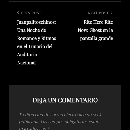
Navegación
de
Previous
PREV POST
Next
NEXT POST
entradas
Juanpalitoschinos:
Rite Here Rite
Post
Post
Una Noche de
Now: Ghost en la
Romance y Ritmos
pantalla grande
en el Lunario del
Auditorio
Nacional
DEJA UN COMENTARIO
Tu dirección de correo electrónico no será
publicada.
Los campos obligatorios están
marcados con
*