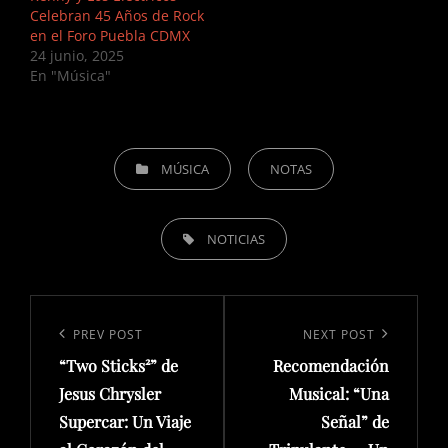
Celebran 45 Años de Rock
en el Foro Puebla CDMX
24 junio, 2025
En "Música"
CATEGORIES
MÚSICA
NOTAS
TAGS,
NOTICIAS
Navegación
de
Previous
PREV POST
Next
NEXT POST
entradas
“Two Sticks²” de
Recomendación
Post
Post
Jesus Chrysler
Musical: “Una
Supercar: Un Viaje
Señal” de