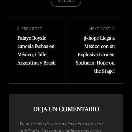
NOTICIAS
Navegación
de
Previous
PREV POST
Next
NEXT POST
entradas
Palaye Royale
¡j-hope Llega a
Post
Post
cancela fechas en
México con su
México, Chile,
Explosiva Gira en
Argentina y Brasil
Solitario: Hope on
the Stage!
DEJA UN COMENTARIO
Tu dirección de correo electrónico no será
publicada.
Los campos obligatorios están