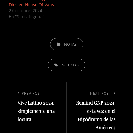
Dios en House Of Vans
27 octubre, 2024
En "Sin categoría"
CATEGORIES
NOTAS
TAGS,
NOTICIAS
Navegación
de
Previous
PREV POST
Next
NEXT POST
entradas
Vive Latino 2024:
Remind GNP 2024,
Post
Post
simplemente una
esta vez en el
locura
Hipódromo de las
Américas