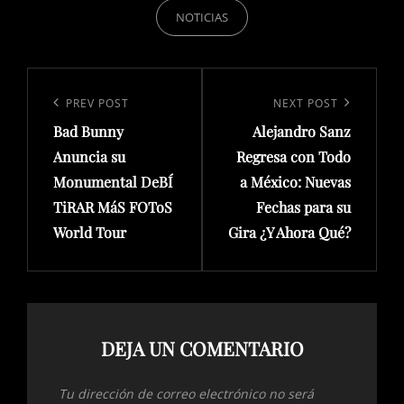
NOTICIAS
Navegación
de
Previous
PREV POST
Next
NEXT POST
entradas
Bad Bunny
Alejandro Sanz
Post
Post
Anuncia su
Regresa con Todo
Monumental DeBÍ
a México: Nuevas
TiRAR MáS FOToS
Fechas para su
World Tour
Gira ¿Y Ahora Qué?
DEJA UN COMENTARIO
Tu dirección de correo electrónico no será