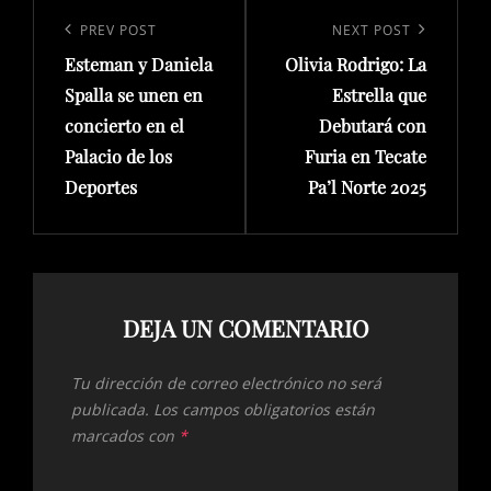
Navegación
de
Previous
PREV POST
Next
NEXT POST
entradas
Esteman y Daniela
Olivia Rodrigo: La
Post
Post
Spalla se unen en
Estrella que
concierto en el
Debutará con
Palacio de los
Furia en Tecate
Deportes
Pa’l Norte 2025
DEJA UN COMENTARIO
Tu dirección de correo electrónico no será
publicada.
Los campos obligatorios están
marcados con
*