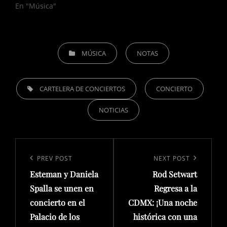
En "Música"
CATEGORIES
MÚSICA
NOTAS
TAGS,
CARTELERA DE CONCIERTOS
CONCIERTO
NOTICIAS
Navegación
de
Previous
PREV POST
Next
NEXT POST
entradas
Esteman y Daniela
Rod Setwart
Post
Post
Spalla se unen en
Regresa a la
concierto en el
CDMX: ¡Una noche
Palacio de los
histórica con una