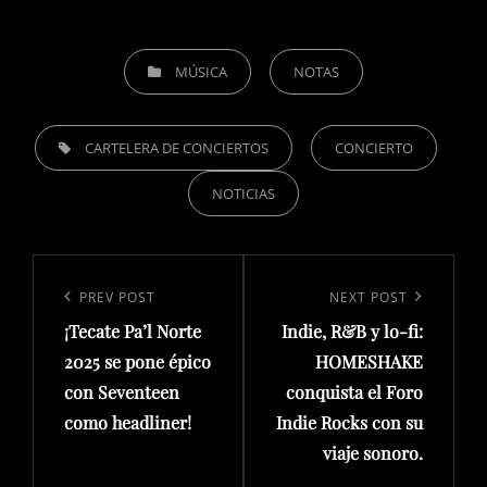
CATEGORIES
MÚSICA
NOTAS
TAGS,
CARTELERA DE CONCIERTOS
CONCIERTO
NOTICIAS
Navegación
de
Previous
PREV POST
Next
NEXT POST
entradas
¡Tecate Pa’l Norte
Indie, R&B y lo-fi:
Post
Post
2025 se pone épico
HOMESHAKE
con Seventeen
conquista el Foro
como headliner!
Indie Rocks con su
viaje sonoro.