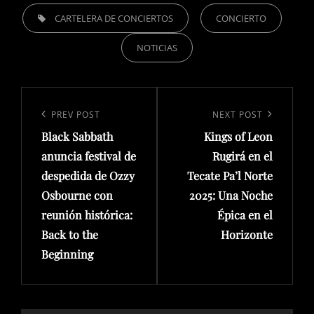
TAGS,
CARTELERA DE CONCIERTOS
CONCIERTO
NOTICIAS
Navegación
de
Previous
PREV POST
Next
NEXT POST
entradas
Black Sabbath
Kings of Leon
Post
Post
anuncia festival de
Rugirá en el
despedida de Ozzy
Tecate Pa’l Norte
Osbourne con
2025: Una Noche
reunión histórica:
Épica en el
Back to the
Horizonte
Beginning